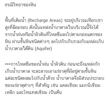
ธรณีวิทยาของหิน
พื้นที่เติมน้ำ (Recharge Areas) จะอยู่บริเวณเทือกเขา
สูงที่ล้อมรอบ ดังนั้นแหล่งน้ำบาดาลในบริเวณนี้จึงได้
จากน้ำฝนหรือน้ำผิวดินที่ไหลซึมลงไปตามรอยแตกของ
หิน ผ่านชั้นหินชนิดต่างๆ ลงไปกักเก็บรวมกับแหล่งเก็บ
น้ำบาดาลใต้ดิน (Aquifer)
***การไหลซึมของน้ำฝน น้ำผิวดิน ก่อนจะถึงแหล่งกัก
เก็บน้ำบาดาล จะละลายเอาแร่ธาตุที่มีอยู่ตามชั้นหิน
แต่ละชนิดผสมไปกับน้ำด้วย น้ำบาดาลจึงมีส่วนประกอบ
ของแร่ธาตุต่างๆ ที่สำคัญ เช่น แคลเซียม แมกนีเซียม
เหล็ก และโพแทสเซียม เป็นต้น